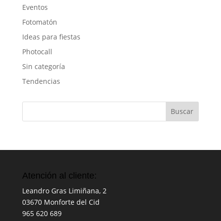
Eventos
Fotomatón
Ideas para fiestas
Photocall
Sin categoría
Tendencias
Atención al cliente:
Leandro Gras Limiñana, 2
03670
Monforte del Cid
965 620 689