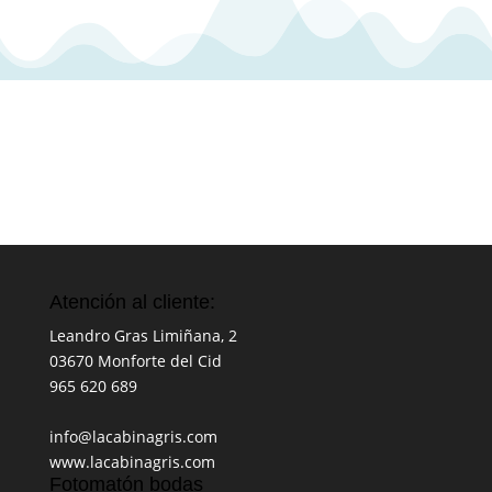
Atención al cliente:
Leandro Gras Limiñana, 2
03670
Monforte del Cid
965 620 689
info@lacabinagris.com
www.lacabinagris.com
Fotomatón bodas