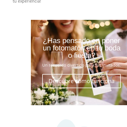
tu experiencia!
¿Has pensado en poner
un fotomatón en tu boda
o fiesta?
Un recuerdo divertido para tus invitados.
Descubre cómo funciona