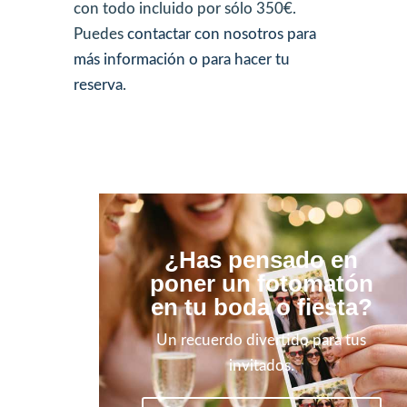
con todo incluido por sólo 350€.
Puedes
contactar con nosotros para
más información o para hacer tu
reserva
.
¿Has pensado en
poner un fotomatón
en tu boda o fiesta?
Un recuerdo divertido para tus
invitados.